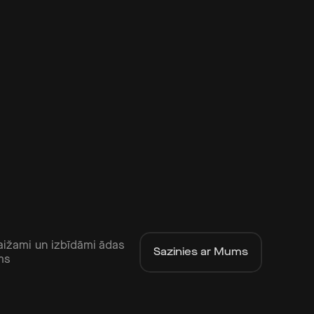
aižami un izbīdāmi ādas 
Sazinies ar Mums
ms